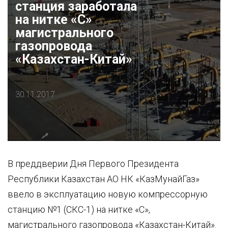
станция заработала
на нитке «С»
магистрального
газопровода
«Казахстан-Китай»
30.11.2017
В преддверии Дня Первого Президента
Республики Казахстан АО НК «КазМунайГаз»
ввело в эксплуатацию новую компрессорную
станцию №1 (СКС-1) на нитке «С»,
магистрального газопровода «Казахстан-Китай».