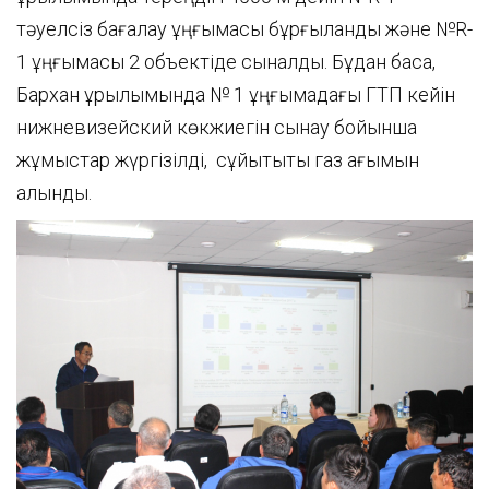
тәуелсіз бағалау ұңғымасы бұрғыланды және №R-
1 ұңғымасы 2 объектіде сыналды. Бұдан басқа,
Бархан құрылымында № 1 ұңғымадағы ГТП кейін
нижневизейский көкжиегін сынау бойынша
жұмыстар жүргізілді, сұйықтықты газ ағымын
алынды.