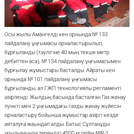
Осы жылы Амангелді кен орнында № 133
пайдалану ұңғымасы орналастырылып,
бұрғыланды (тәулігіне 40 мың текше метр
дебиттен аса), № 134 пайдалану ұңғымасымен
бұрғылау жұмыстары басталды. Айрақты кен
орнында № 101 пайдалану ұңғымасы
бұрғыланды, ал ГЖП технологиялық регламенті
әзірленді. Жылдың басында басталған Газ жинау
пункті мен 2 ұңғымадағы газды жинау жүйесін
орналастыру бойынша жұмыстар қазіргі кезде
аяқталуға жақындап қалды. Батыс Сұлтанқұдық
құрылымында тереңдігі 4500 м дейін №R-1