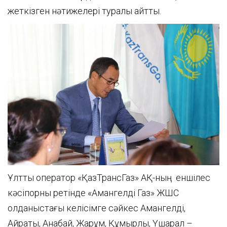
жеткізген нәтижелері туралы айтты.
Ұлттық оператор «ҚазТрансГаз» АҚ-ның еншілес
кәсіпорны ретінде «Амангелді Газ» ЖШС
қолданыстағы келісімге сәйкес Амангелді,
Айрақты, Анабай, Жарқұм, Құмырлы, Үшарал –