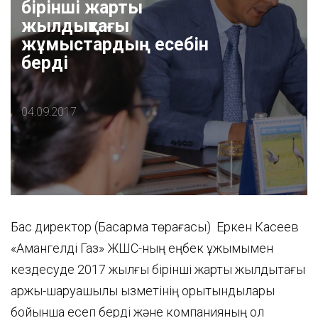
бірінші жарты
жылдықтағы
жұмыстардың есебін
берді
04.09.2017
Бас директор (Басқарма төрағасы) Еркен Касеев
«Амангелді Газ» ЖШС-ның еңбек ұжымымен
кездесуде 2017 жылғы бірінші жарты жылдықтағы
қаржы-шаруашылық қызметінің қорытындылары
бойынша есеп берді және компанияның қол