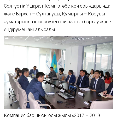
Солтүстік Үшарал, Кемпіртөбе кен орындарында
және Бархан – Сұлтанқұдық, Құмырлы – Қосқұдық
аумақтарында көмірсутегі шикізатын барлау және
өндірумен айналысады.
Компания басшысы осы жылы «2017 – 2019