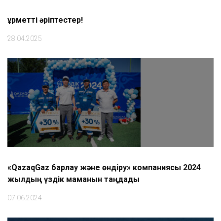
Құрметті әріптестер!
28.04.2025
«QazaqGaz барлау және өндіру» компаниясы 2024
жылдың үздік маманын таңдады
07.06.2024