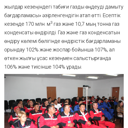
жылдар кезеңіндегі табиғи газды өңдеуді дамыту
бағдарламасы» әзірленгендігін атап өтті. Есептік
3
кезеңде 170 млн. м
газ және 10,7 мың тонна газ
конденсаты өндірілді. Газ және газ конденсатын
өндіру көлемі бөлігінде өндірістік бағдарламаны
орындау 102% және жоспар бойынша 107%, ал
өткен жылғы ұқсас кезеңмен салыстырғанда
106% және тиісінше 104% құрады.