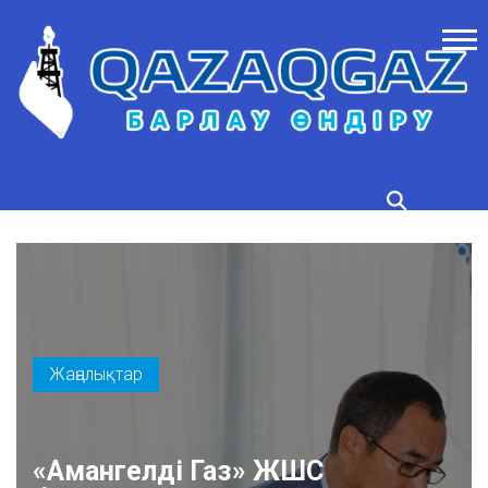
Жаңалықтар
«Амангелді Газ» ЖШС