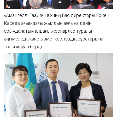
«Амангелді Газ» ЖШС-ның Бас директоры Еркен
Касеев ағымдағы жылдың аяғына дейін
орындалатын алдағы жоспарлар туралы
әңгімеледі және қызметкерлердің сұрақтарына
толық жауап берді.