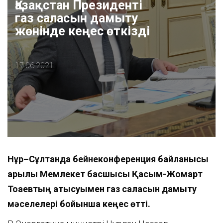
Қазақстан Президенті
газ саласын дамыту
жөнінде кеңес өткізді
17.06.2021
Нұр
–
Сұлтанда
бейнеконференция байланысы
арқылы
Мемлекет
б
асшысы Қасым-Жомарт
Тоқаевтың қатысуымен газ саласын дамыту
мәселелері бойынша кеңес өтті.