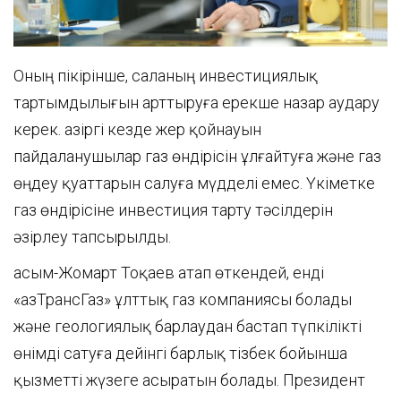
Оның пікірінше, саланың инвестициялық
тартымдылығын арттыруға ерекше назар аудару
керек. Қазіргі кезде жер қойнауын
пайдаланушылар газ өндірісін ұлғайтуға және газ
өңдеу қуаттарын салуға мүдделі емес. Үкіметке
газ өндірісіне инвестиция тарту тәсілдерін
әзірлеу тапсырылды.
Қасым-Жомарт Тоқаев атап өткендей, енді
«ҚазТрансГаз» ұлттық газ компаниясы болады
және геологиялық барлаудан бастап түпкілікті
өнімді сатуға дейінгі барлық тізбек бойынша
қызметті жүзеге асыратын болады. Президент