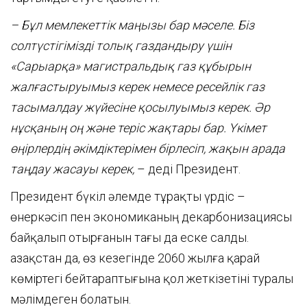
– Бұл мемлекеттік маңызы бар мәселе. Біз
солтүстігімізді толық газдандыру үшін
«Сарыарқа» магистральдық газ құбырын
жалғастыруымыз керек немесе ресейлік газ
тасымалдау жүйесіне қосылуымыз керек. Әр
нұсқаның оң және теріс жақтары бар. Үкімет
өңірлердің әкімдіктерімен бірлесіп, жақын арада
таңдау жасауы керек,
– деді Президент.
Президент бүкіл әлемде тұрақты үрдіс –
өнеркәсіп пен экономиканың декарбонизациясы
байқалып отырғанын тағы да еске салды.
Қазақстан да, өз кезегінде 2060 жылға қарай
көміртегі бейтараптығына қол жеткізетіні туралы
мәлімдеген болатын.