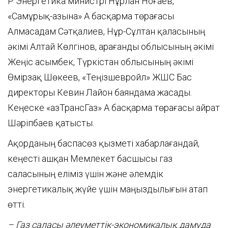
ҚР Энергетика министрі Нұрлан Ноғаев,
«Самұрық-Қазына» АҚ басқарма төрағасы
Алмасадам Сәтқалиев, Нұр-Сұлтан қаласының
әкімі Алтай Көлгінов, Қарағанды облысының әкімі
Жеңіс Қасымбек, Түркістан облысының әкімі
Өмірзақ Шөкеев, «Теңізшевройл» ЖШС Бас
директоры Кевин Лайон баяндама жасады.
Кеңеске «ҚазТрансГаз» АҚ басқарма төрағасы Қайрат
Шәріпбаев қатысты.
Ақорданың баспасөз қызметі хабарлағандай,
кеңесті ашқан Мемлекет басшысы газ
саласының еліміз үшін және әлемдік
энергетикалық жүйе үшін маңыздылығын атап
өтті.
– Газ саласы әлеуметтік-экономикалық дамуда