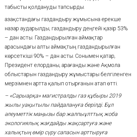
табысты қолдануды тапсырды.
Қазақстандағы газдандыру жұмысына ерекше
назар аударылды, газдандыру деңгейі қазір 53%
– дан асты. Газдандырылған аймақтар
арасындағы алты аймақтың газдандырылған
көрсеткіші 90% – дан асты. Сонымен қатар,
Президент елорданы, Қарағанды және Ақмола
облыстарын газдандыру жұмыстары белгіленген
мерзімнен артта қалып отырғанын атап өтті.
– «Сарыарқа» магистралды газ құбыры 2019
жылы уақытылы пайдалануға берілді. Бұл
әлеуметтік маңызы бар жалпыұлттық жоба
экологиялық жағдайды жақсартуға және
халықтың өмір сүру сапасын арттыруға