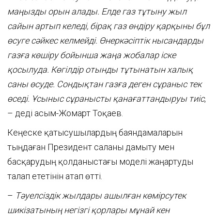
маңызды орын алады. Елде газ тұтыну жыл
сайын артып келеді, бірақ газ өндіру қарқыны бұл
өсуге сәйкес келмейді. Өнеркәсіптік нысандарды
газға көшіру бойынша жаңа жобалар іске
қосылуда. Көгілдір отынды тұтынатын халық
саны өсуде. Сондықтан газға деген сұраныс тек
өседі. Ұсыныс сұранысты қанағаттандыруы тиіс
,
– деді Қасым-Жомарт Тоқаев.
Кеңеске қатысушылардың баяндамаларын
тыңдаған Президент саланы дамыту мен
басқарудың қолданыстағы моделі жаңартуды
талап ететінін атап өтті.
–
Тәуелсіздік жылдары
ашылған
көмірсутек
шикізатының негізгі
қорлары
мұнай кен