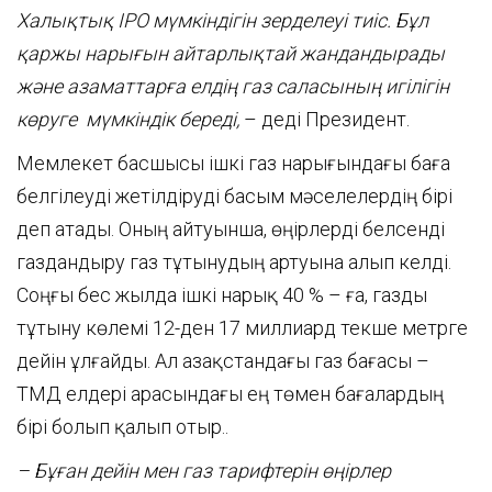
Халықтық IPO мүмкіндігін зерделеуі тиіс. Бұл
қаржы нарығын айтарлықтай жандандырады
және азаматтарға елдің газ
саласының
игілігін
көруге
мүмкіндік береді,
– деді Президент.
Мемлекет басшысы ішкі газ нарығындағы баға
белгілеуді жетілдіруді басым мәселелердің бірі
деп атады. Оның айтуынша, өңірлерді белсенді
газдандыру газ тұтынудың артуына алып келді.
Соңғы бес жылда ішкі нарық 40 % – ға, газды
тұтыну көлемі 12-ден 17 миллиард текше метрге
дейін ұлғайды. Ал Қазақстандағы газ бағасы –
ТМД елдері арасындағы ең төмен бағалардың
бірі болып қалып отыр..
– Бұған дейін мен газ тарифтер
ін
өңірлер