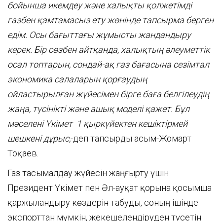
бойынша
икемдеу
және халықты қолжетімді
газбен қамтамасыз ету жөнінде тапсырма берген
едім. Осы бағыттағы жұмысты жандандыру
керек. Бір сөзбен айтқанда, халықтың әлеуметтік
осал топтарын, сондай-ақ газ бағасына сезімтал
экономика салаларын қорғаудың
ойластырылған жүйесімен бірге баға белгілеудің
жаңа
,
түсінікті және ашық моделі қажет.
Бұл
мәселені
Үкімет 1 қыркүйектен кешіктірмей
шешкені дұрыс
,
-деп тапсырды Қасым-Жомарт
Тоқаев.
Газ тасымалдау жүйесін жаңғырту үшін
Президент Үкімет пен Әл-ауқат қорына қосымша
қаржыландыру көздерін табуды, соның ішінде
экспорттан мүмкін, жекешелендіруден түсетін