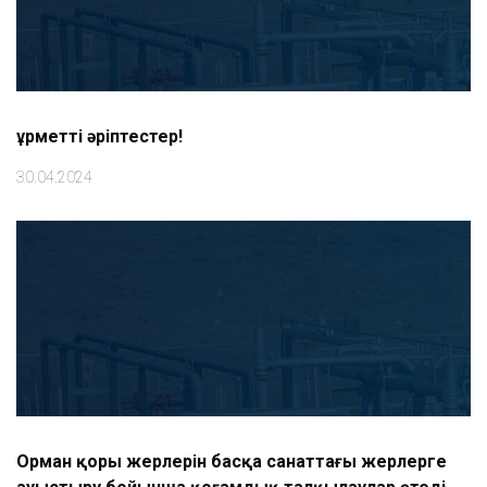
Құрметті әріптестер!
30.04.2024
Орман қоры жерлерін басқа санаттағы жерлерге