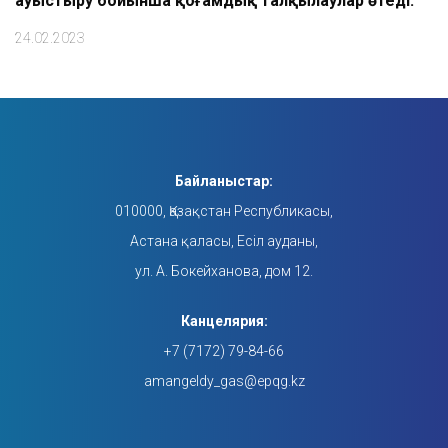
ауыстыру бойынша қоғамдық талқылаулар өтеді.
24.02.2023
Байланыстар:
010000, Қазақстан Республикасы,
Астана қаласы, Есіл ауданы,
ул. А. Бокейханова, дом 12.
Канцелярия:
+7 (7172) 79-84-66
amangeldy_gas@epqg.kz