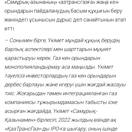
«Самұрық-Қазынаның» «Қазтрансгазға» жаңа кен
орындарын пайдаланудың басым құқығын беру
жөніндегі ұсынысын дұрыс деп санайтынын атап
өтті.
– Сонымен бірге, Үкімет мұндай құқық берудің
барлық аспектілері мен шарттарын мұқият
қарастыруы керек. Газ кен орындарын
монополия
ландырмау
аса маңызды. Үкімет
тәуелсіз инвесторлардың газ кен орындарын
дербес барлауы және игеруі үшін жағдай жасауы
тиіс.
Жоғарыдан төмен
интеграцияланған газ
компаниясы тұжырымдамасын табысты іске
асырған жағдайда
,
Үкімет «Самұрық-
Қазынамен» бірлесіп, 2022 жылдың
өзінде-ақ
«ҚазТрансГаз»
-ды
IPO-
ға
шығару
, оның ішінде