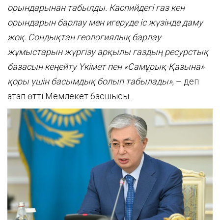
орындарына
н табылды
. Каспийдегі газ кен
орындарын барлау мен игеруде
іс жүзінде
даму
жоқ. Сондықтан геологиялық барлау
жұмыстарын жүргізу арқылы газдың ресурстық
базасын кеңейту Үкімет пен «Самұрық-Қазына»
қоры үшін басымдық болып табылады»
, – деп
атап өтті Мемлекет басшысы.