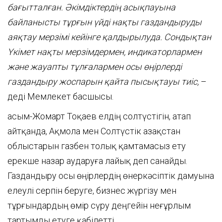
бағытталған. Әкімдіктердің асықпауына
байланысты тұрғын үйді нақты газдандыруды
аяқтау мерзімі кейінге қалдырылуда. Сондықтан
Үкімет нақты мерзімдермен, индикаторлармен
және жауапты тұлғалармен осы өңірлерді
газдандыру жоспарын қайта пысықтауы тиіс,
–
деді Мемлекет басшысы.
Қасым-Жомарт Тоқаев елдің солтүстігін, атап
айтқанда, Ақмола мен Солтүстік Қазақстан
облыстарын газбен толық қамтамасыз ету
ерекше назар аударуға лайық деп санайды.
Газдандыру осы өңірлердің өнеркәсіптік дамуына
елеулі серпін беруге, бизнес жүргізу мен
тұрғындардың өмір сүру деңгейін неғұрлым
тартымды етуге қабілетті.