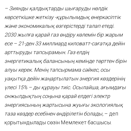
– Зиянды қалдықтарды шығаруды нөлдік
көрсеткішке жеткізу -құрылымдық өнеркәсіптік
және экономикалық өзгерістерді талап етеді.
2030 жылға қарай газ өндіру көлемін бір жарым
есе – 21-ден 33 миллиард киловатт-сағатқа дейін
арттыруды тапсырамын. Газ елдің
энергетикалық балансының кемінде төрттен бірін
алуы керек. Менің тапсырмама сәйкес, осы
уақытқа дейін жаңартылатын энергия көздерінің
үлесі 15% – ды құрауы тиіс. Осылайша, ағымдағы
онжылдықтың соңына қарай елдегі электр
энергиясының жартысына жуығы экологиялық
таза көздер есебінен өндірілетін болады,
– деп
қорытындылады сөзін Мемлекет басшысы.