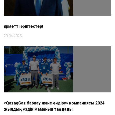
Құрметті әріптестер!
28.04.2025
«QazaqGaz барлау және өндіру» компаниясы 2024
жылдың үздік маманын таңдады