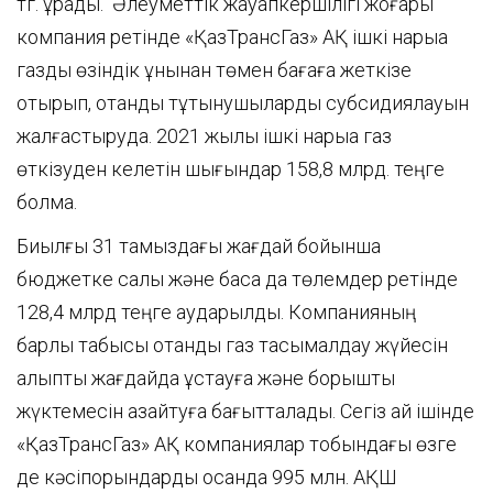
тг. құрады. Әлеуметтік жауапкершілігі жоғары
компания ретінде «ҚазТрансГаз» АҚ ішкі нарыққа
газды өзіндік құнынан төмен бағаға жеткізе
отырып, отандық тұтынушыларды субсидиялауын
жалғастыруда. 2021 жылы ішкі нарыққа газ
өткізуден келетін шығындар 158,8 млрд. теңге
болмақ.
Биылғы 31 тамыздағы жағдай бойынша
бюджетке салық және басқа да төлемдер ретінде
128,4 млрд теңге аударылды. Компанияның
барлық табысы отандық газ тасымалдау жүйесін
қалыпты жағдайда ұстауға және борыштық
жүктемесін азайтуға бағытталады. Сегіз ай ішінде
«ҚазТрансГаз» АҚ компаниялар тобындағы өзге
де кәсіпорындарды қосқанда 995 млн. АҚШ