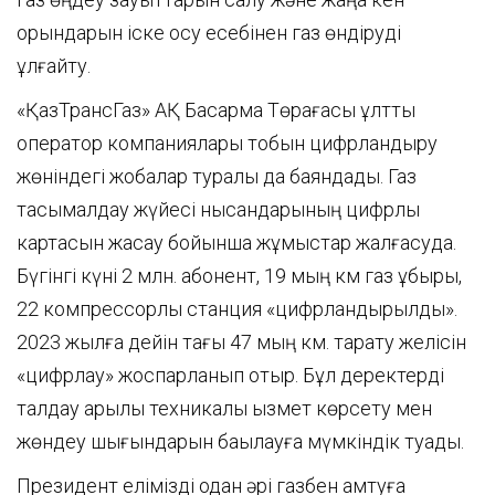
орындарын іске қосу есебінен газ өндіруді
ұлғайту.
«ҚазТрансГаз» АҚ Басқарма Төрағасы ұлттық
оператор компаниялары тобын цифрландыру
жөніндегі жобалар туралы да баяндады. Газ
тасымалдау жүйесі нысандарының цифрлық
картасын жасау бойынша жұмыстар жалғасуда.
Бүгінгі күні 2 млн. абонент, 19 мың км газ құбыры,
22 компрессорлық станция «цифрландырылды».
2023 жылға дейін тағы 47 мың км. тарату желісін
«цифрлау» жоспарланып отыр. Бұл деректерді
талдау арқылы техникалық қызмет көрсету мен
жөндеу шығындарын бақылауға мүмкіндік туады.
Президент елімізді одан әрі газбен қамтуға