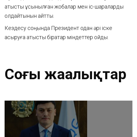
қатысты ұсынылған жобалар мен іс-шараларды
қолдайтынын айтты.
Кездесу соңында Президент одан әрі іске
асыруға қатысты бірқатар міндеттер қойды.
Соңғы жаңалықтар