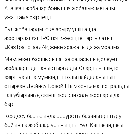
Аталған жобалар бойынша жобалық-сметалық
құжаттама әзірленді.
Бұл жобаларды іске асыру үшін алда
жоспарланған IPO нәтижесінде тартылатын
«ҚазТрансГаз» АҚ жеке қаражаты да жұмсалмақ.
Мемлекет басшысына газ саласының әлеуетті
жобалары да таныстырылды. Олардың ішінде
қазіргі уақытта мүмкіндігі толық пайдаланылып
отырған «Бейнеу-Бозой-Шымкент» магистральдық
газ құбырының екінші желісін салу жоспары да
бар.
Кездесу барысында ресурстық базаны арттыру
бойынша жобалар ұсынылды. Бұл Қашағандағы
газ өңдеу зауыттарын салу және жаңа кен