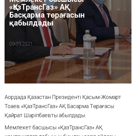
«ҚазТрансГаз» АҚ
Басқарма төрағасын
қабылдады
09.09.2021
Ақордада Қазақстан Президенті Қасым-Жомарт
Тоқаев «ҚазТрансГаз» АҚ Басқарма Төрағасы
Қайрат Шәріпбаевты қабылдады.
Мемлекет басшысы «ҚазТрансГаз» АҚ