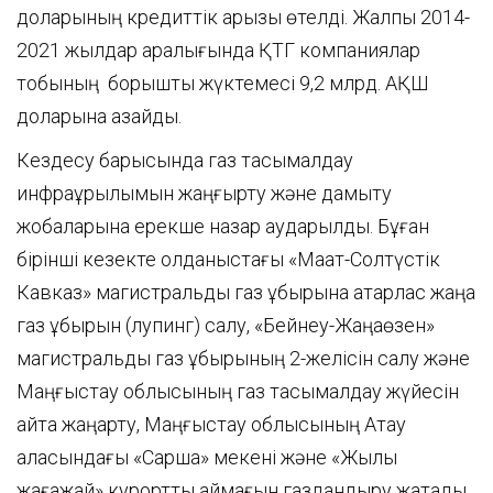
доларының кредиттік қарызы өтелді. Жалпы 2014-
2021 жылдар аралығында ҚТГ компаниялар
тобының борыштық жүктемесі 9,2 млрд. АҚШ
доларына азайды.
Кездесу барысында газ тасымалдау
инфрақұрылымын жаңғырту және дамыту
жобаларына ерекше назар аударылды. Бұған
бірінші кезекте қолданыстағы «Мақат-Солтүстік
Кавказ» магистральдық газ құбырына қатарлас жаңа
газ құбырын (лупинг) салу, «Бейнеу-Жаңаөзен»
магистральдық газ құбырының 2-желісін салу және
Маңғыстау облысының газ тасымалдау жүйесін
қайта жаңарту, Маңғыстау облысының Ақтау
қаласындағы «Сарша» мекені және «Жылы
жағажай» курорттық аймағын газдандыру жатады.