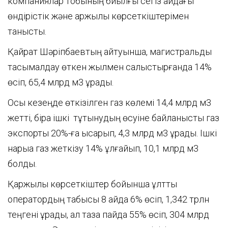
компаниялар тобының биылғы сегіз айдағы
өндірістік және қаржылық көрсеткіштерімен
танысты.
Қайрат Шәріпбаевтың айтуынша, магистральдық
тасымалдау өткен жылмен салыстырғанда 14%
өсіп, 65,4 млрд м3 құрады.
Осы кезеңде өткізілген газ көлемі 14,4 млрд м3
жетті, бірақ ішкі тұтынудың өсуіне байланысты газ
экспорты 20%-ға қысқарып, 4,3 млрд м3 құрады. Ішкі
нарыққа газ жеткізу 14% ұлғайып, 10,1 млрд м3
болды.
Қаржылық көрсеткіштер бойынша ұлттық
оператордың табысы 8 айда 6% өсіп, 1,342 трлн
теңгені құрады, ал таза пайда 55% өсіп, 304 млрд