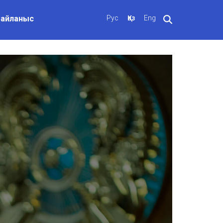
Байланыс
Рус
Қаз
Eng