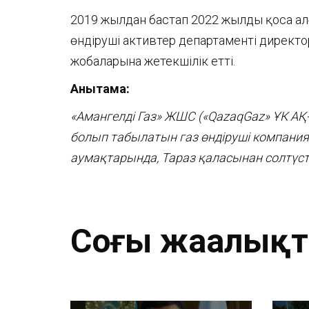
2019 жылдан бастап 2022 жылды қоса алғ
өндіруші активтер департаменті директ
жобаларына жетекшілік етті.
Анықтама:
«
Амангелді Газ
»
ЖШС (
«
QazaqGaz
»
ҰК АҚ
болып табылатын газ өндіруші компани
аумақтарында, Тараз қаласынан солтүсті
Соңғы жаңалық