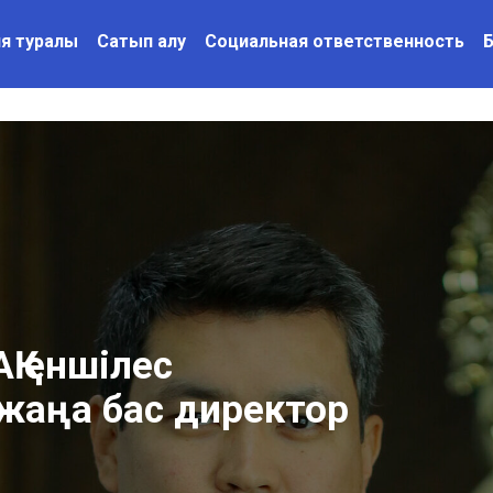
я туралы
Сатып алу
Социальная ответственность
Қ еншілес
жаңа бас директор