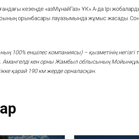
андағы кезеңде «ҚазМұнайГаз» ҰК» АҚ-да Ірі жобала
орының орынбасары лауазымында жұмыс жасады. Соңғ
-ның
100% еншілес компаниясы) – қызметінің негізгі 
я. Амангелді кен орны Жамбыл облысының Мойынқұ
кке қарай 190 км жерде орналасқан.
тар