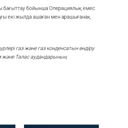
рды бағыттау бойынша Операциялық емес
ы екі жылда Қашаған мен Қарашығанақ
түрлері
г
аз және газ конденсатын өндіру
м және Талас аудандарының