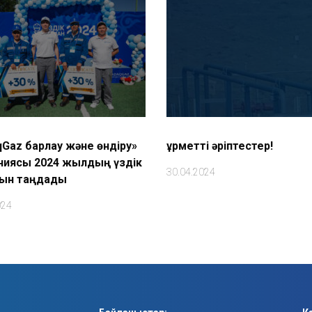
Gaz барлау және өндіру»
Құрметті әріптестер!
ниясы 2024 жылдың үздік
30.04.2024
ын таңдады
024