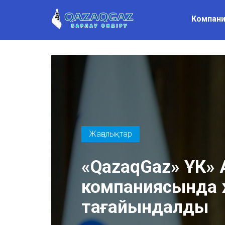
Компани
Жаңалықтар
«QazaqGaz» ҰК» А
компаниясында 
тағайындалды