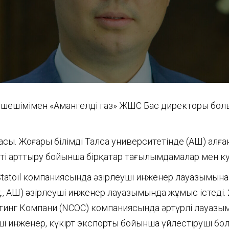
ің шешімімен «Амангелді газ» ЖШС Бас директоры бо
ы. Жоғары білімді Талса университетінде (АҚШ) алғ
ікті арттыру бойынша бірқатар тағылымдамалар мен ку
atoil компаниясында әзірлеуші инженер лауазымынан
 АҚШ) әзірлеуші инженер лауазымында жұмыс істеді. 
тинг Компани (NCOC) компаниясында әртүрлі лауазым
і инженер, күкірт экспорты бойынша үйлестіруші б