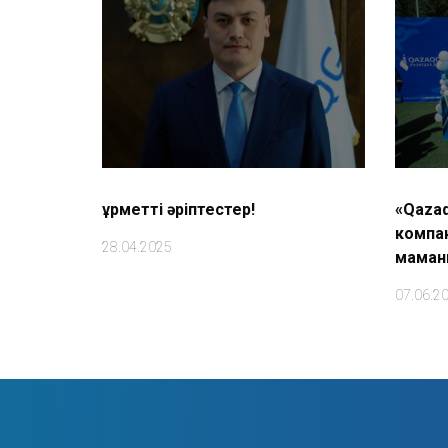
Құрметті әріптестер!
«Qazaq
компа
28.04.2025
маман
07.06.2