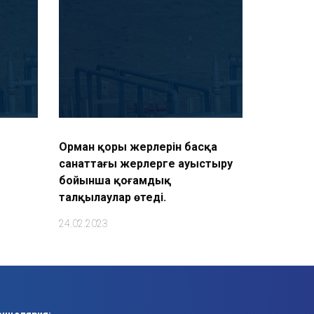
Орман қоры жерлерін басқа
санаттағы жерлерге ауыстыру
бойынша қоғамдық
талқылаулар өтеді.
24.02.2023