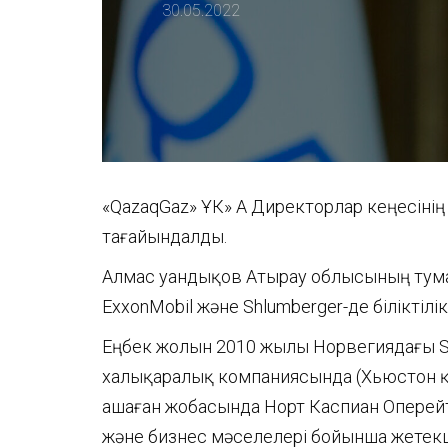
30.05.2022
«QazaqGaz» ҰК» АҚ Директорлар кеңесін
тағайындалды.
Алмас Қуандықов Атырау облысының тумас
ExxonMobil және Shlumberger-де біліктіл
Еңбек жолын 2010 жылы Норвегиядағы St
халықаралық компаниясында (Хьюстон қ.,
Қашаған жобасында Норт Каспиан Оперей
және бизнес мәселелері бойынша жетекш