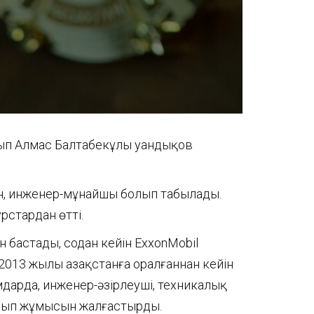
лып Алмас Балтабекұлы Қуандықов
ан, инженер-мұнайшы болып табылады.
рстардан өтті.
 бастады, содан кейін ExxonMobil
2013 жылы Қазақстанға оралғаннан кейін
дарда, инженер-әзірлеуші, техникалық
олып жұмысын жалғастырды.