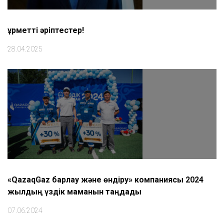
Құрметті әріптестер!
28.04.2025
«QazaqGaz барлау және өндіру» компаниясы 2024
жылдың үздік маманын таңдады
07.06.2024