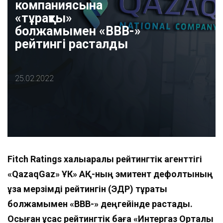
компаниясына
«тұрақты»
болжамымен «BBB-»
рейтингі расталды
25.02.2022
Fitch Ratings халықаралық рейтингтік агенттігі
«QazaqGaz»
ҰК» АҚ
-ның
эмитент дефолтының
ұзақ мерзімді рейтингін (ЭДР) тұрақты
болжам
ымен
«BBB-» деңгейінде растады.
Осыған ұқсас рейтингтік баға «Интергаз Орталық