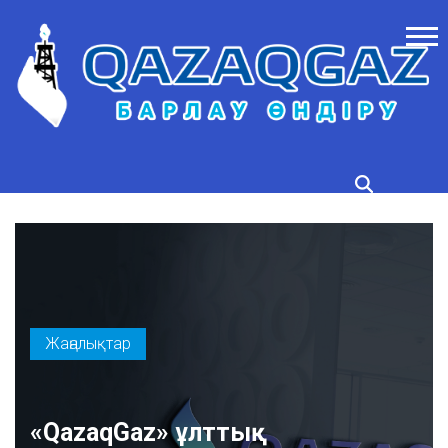
Жаңалықтар
«QazaqGaz» ұлттық