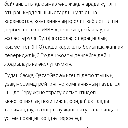
байланысты қысымға және жақын арада күтіліп
отырған күрделі шығыстардың ұлғаюына
қарамастан, компанияның кредит қабілеттілігін
дербес негізде «ВВВ-» деңгейінде бағалауды
жалғастыруда. Бұл факторлар операциялық
қызметтен (FFO) ақша қаражаты бойынша жаппай
леверидждің 3,0x-ден жоғары деңгейге дейін
жоғарылауына әкелуі мүмкін.
Бұдан басқа, QazaqGaz эмитенті дефолтының
ұзақ мерзімді рейтингіне компанияның газды ел
ішінде беру және тарату сегментіндегі
монополиялық позициясы, сондай-ақ газды
тасымалдау, экспорттау және сату саласындағы
үстем позиция қолдау көрсетеді.