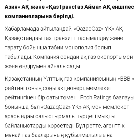
Азия» АҚ және «ҚазТрансГаз Аймақ»
АҚ еншілес
компанияларына берілді.
Хабарламада айтылғандай, «QazaqGaz» ҰК» АҚ
Қазақстандағы газ транзиті, тасымалдау және
тарату бойынша табиғи монополия болып
табылады. Компания сондай-ақ газ экспортымен
және өндірумен айналысады.
Қазақстанның Ұлттық газ компаниясының «BBB-»
рейтингі оның соңғы акционері, мемлекет
рейтингінен бір саты төмен. Fitch Ratings бағалауы
бойынша, бұл «QazaqGaz» ҰК» АҚ мен мемлекет
арасындағы салыстырмалы түрдегі мықты
байланыстарды көрсетеді. Бұл ретте, агенттік
мұнай-газ бағаларының құбылмалылығына