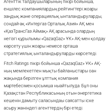
Агенттік талдаушыларының пікірі бойынша,
еншілес компаниялардың рейтингтері жоғары
заңдық және операциялық ынталандыруларды,
сондай-ақ «Интергаз Орталық Азия» АҚ мен
«ҚазТрансГаз Аймақ» АҚ арасында олардың
негізгі құрылымы «QazaqGaz» ҰК» АҚ-мен қолдау
көрсету үшін жоғары немесе орташа
стратегиялық ынталандыруларды көрсетеді.
Fitch Ratings пікірі бойынша «QazaqGaz» ҰК» АҚ-
ның мемлекетпен мықты байланыстары оған
жақында берілген ұлттық компания
мәртебесімен қосымша нығайтылуда. Бұл оны
Қазақстан Республикасының отын-энергетика
кешенін дамыту саласындағы саясатты іске
асыру жөніндегі агенттердің бірі етеді.