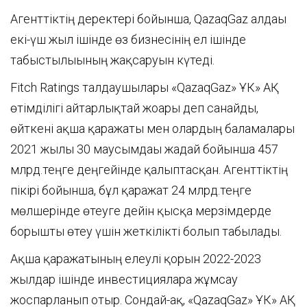
Агенттіктің деректері бойынша, QazaqGaz алдағы
екі-үш жыл ішінде өз бизнесінің ел ішінде
табыстылығының жақсаруын күтеді.
Fitch Ratings талдаушылары «QazaqGaz» ҰК» АҚ
өтімділігі айтарлықтай жоғары деп санайды,
өйткені ақша қаражаты мен олардың баламалары
2021 жылғы 30 маусымдағы жағдай бойынша 457
млрд.теңге деңгейінде қалыптасқан. Агенттіктің
пікірі бойынша, бұл қаражат 24 млрд.теңге
мөлшерінде өтеуге дейін қысқа мерзімдерде
борышты өтеу үшін жеткілікті болып табылады.
Ақша қаражатының елеулі қорын 2022-2023
жылдар ішінде инвестицияларға жұмсау
жоспарланып отыр. Сондай-ақ, «QazaqGaz» ҰК» АҚ